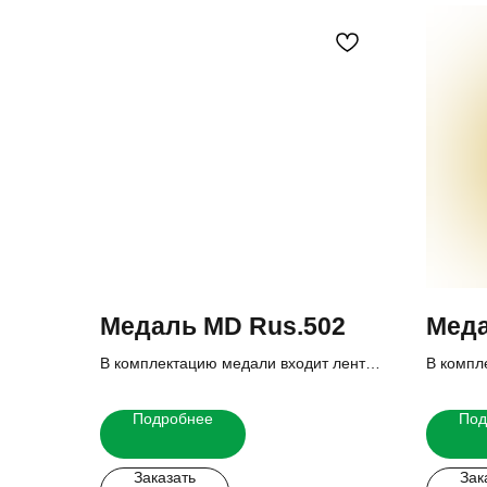
Медаль MD Rus.502
Меда
В комплектацию медали входит лента,
В компл
вкладыш и реверс.
вкладыш
Итоговую стоимость Вы можете узнать
Итогову
Подробнее
Под
у наших менеджеров.
у наших
Заказать
Зак