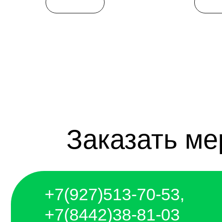
Заказать мерч
+7(927)5
13-70-53,
+7(8442)38-81-03
mirnagrad-vlg@yandex.ru
mir_nagrad@mail.ru
чат telegram
чат whatsapp