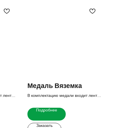
Медаль Вяземка
т лента,
В комплектацию медали входит лента,
вкладыш и реверс.
 узнать
Итоговую стоимость Вы можете узнать
Подробнее
у наших менеджеров.
Заказать