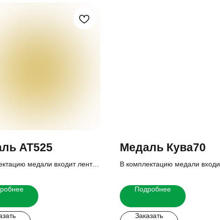
ль AT525
Медаль Кува70
ектацию медали входит лента,
В комплектацию медали входи
 и реверс.
вкладыш и реверс.
ю стоимость Вы можете узнать
Итоговую стоимость Вы можете
робнее
Подробнее
 менеджеров.
у наших менеджеров.
азать
Заказать