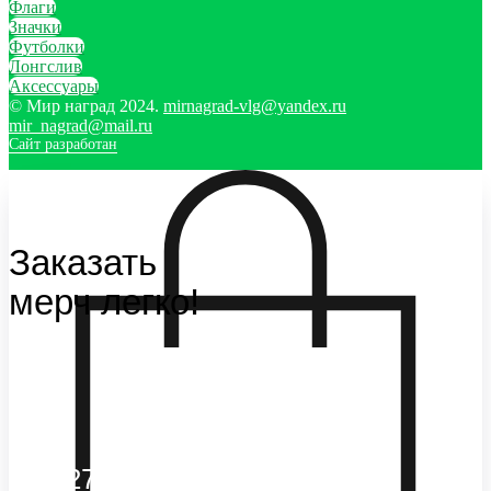
Флаги
Значки
Футболки
Лонгслив
Аксессуары
© Мир наград 2024.
mirnagrad-vlg@yandex.ru
mir_nagrad@mail.ru
Сайт разработан
Заказать
мерч легко!
Отправляем каждый день. Оплата
любым удобным способом, от налички
до выставления счёта и перевода на
карту.
+7(927)5
13-70-53,