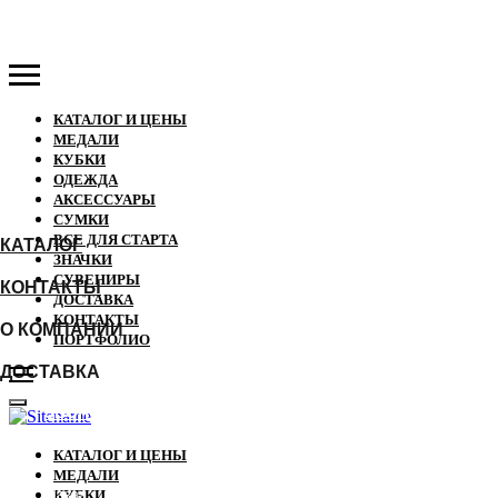
КАТАЛОГ И ЦЕНЫ
МЕДАЛИ
КУБКИ
ОДЕЖДА
АКСЕССУАРЫ
СУМКИ
ВСЕ ДЛЯ СТАРТА
КАТАЛОГ
ЗНАЧКИ
СУВЕНИРЫ
КОНТАКТЫ
ДОСТАВКА
КОНТАКТЫ
О КОМПАНИИ
ПОРТФОЛИО
ДОСТАВКА
ЗВОНОК
КАТАЛОГ И ЦЕНЫ
МЕДАЛИ
Назад
КУБКИ