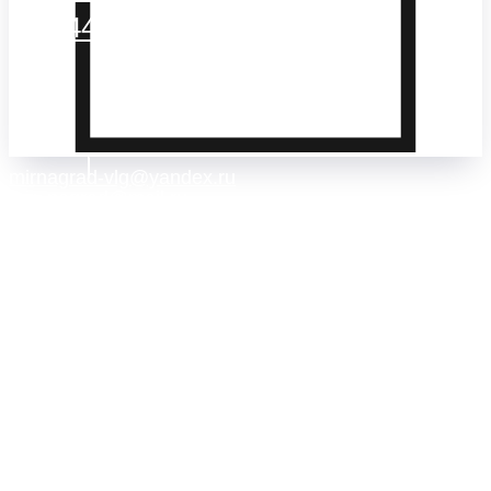
+7(8442)38-81-03
чат telegram
чат whatsapp
mirnagrad-vlg@yandex.ru
mir_nagrad@mail.ru
telegram - канал с новинками компании