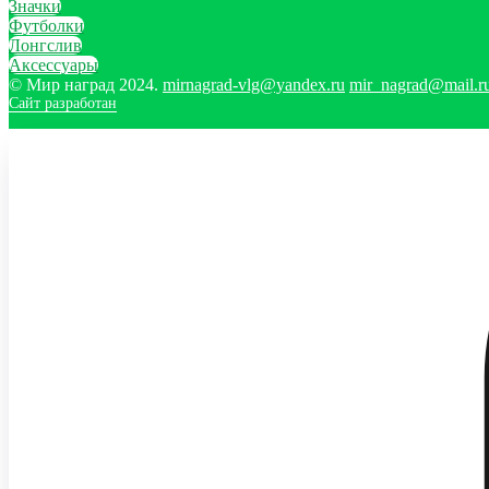
Значки
Футболки
Лонгслив
Аксессуары
© Мир наград 2024.
mirnagrad-vlg@yandex.ru
mir_nagrad@mail.r
Сайт разработан