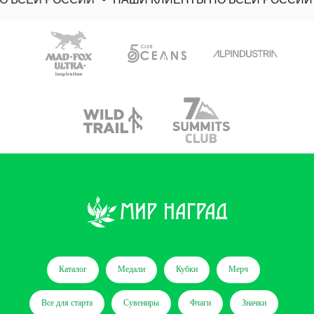
Каталог
Медали
Кубки
Мерч
Все для старта
Сувениры
Флаги
Значки