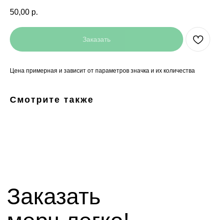
50,00
р.
Заказать
Цена примерная и зависит от параметров значка и их количества
Заказать
мерч легко!
Смотрите также
+7(927)5
13-70-53,
+7(8442)38-81-03
mirnagrad-vlg@yandex.ru
mir_nagrad@mail.ru
telegram - канал с новинками компании