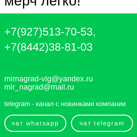
чат whatsapp
чат telegram
Отправляем каждый день. Оплата
любым удобным способом, от налички
до выставления счёта и перевода на
карту.