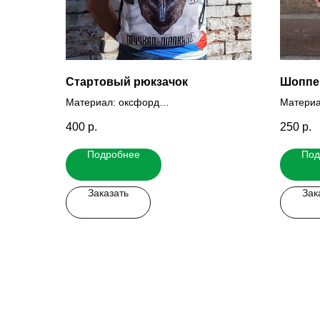
Стартовый рюкзачок
Шоппе
Материал: оксфорд
Материа
Полная запечатка методом
Цена: з
400
р.
250
р.
сублимации
количес
Подробнее
Под
Заказать
Зак
Заказать мерч