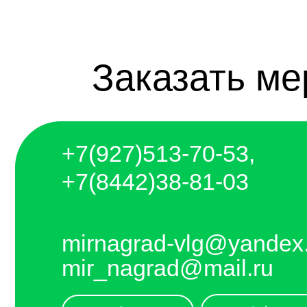
+7(927)5
13-70-53,
+7(8442)38-81-03
mirnagrad-vlg@yandex.ru
mir_nagrad@mail.ru
чат telegram
чат whatsapp
telegram - канал с новинками компании
Отправляем каждый день. Оплата любым
удобным способом, от налички до
выставления счёта и перевода на карту.