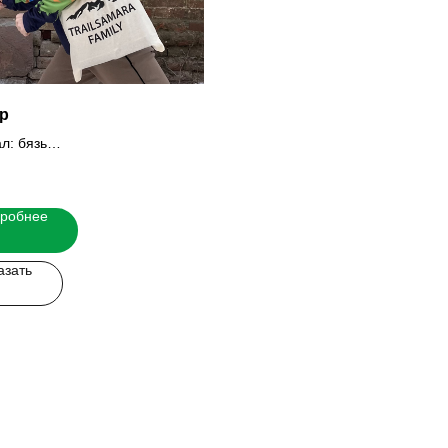
р
л: бязь
ависит от нанесения и
тва. В среднем 250 рублей.
робнее
азать
 легко!