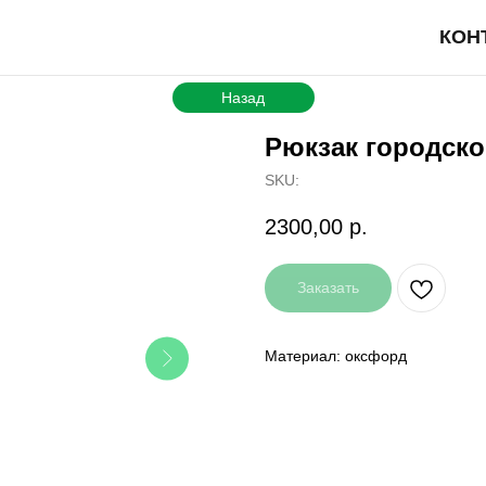
КОН
Назад
Рюкзак городск
SKU:
2300,00
р.
Заказать
Материал: оксфорд