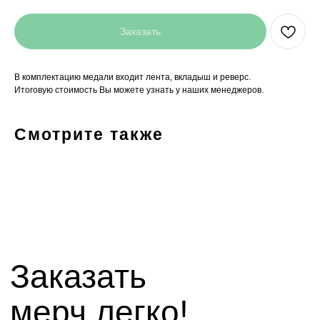
Заказать
В комплектацию медали входит лента, вкладыш и реверс.
Итоговую стоимость Вы можете узнать у наших менеджеров.
Заказать
мерч легко!
Смотрите также
+7(927)5
13-70-53,
+7(8442)38-81-03
mirnagrad-vlg@yandex.ru
mir_nagrad@mail.ru
telegram - канал с новинками компании