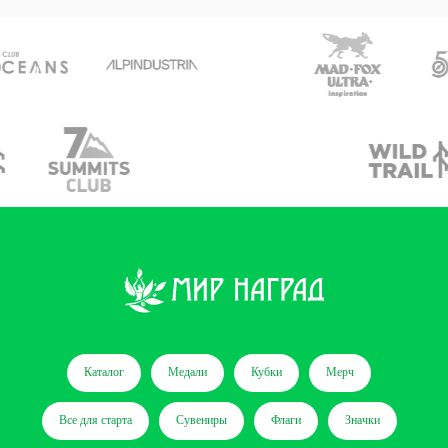
Каталог
Медали
Кубки
Мерч
Все для старта
Сувениры
Флаги
Значки