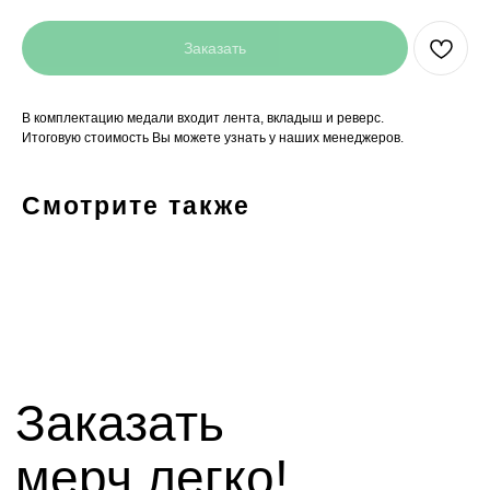
Заказать
В комплектацию медали входит лента, вкладыш и реверс.
Итоговую стоимость Вы можете узнать у наших менеджеров.
Заказать
мерч легко!
Смотрите также
+7(927)5
13-70-53,
+7(8442)38-81-03
mirnagrad-vlg@yandex.ru
mir_nagrad@mail.ru
telegram - канал с новинками компании