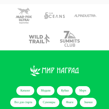
Каталог
Медали
Кубки
Мерч
Все для старта
Сувениры
Флаги
Значки