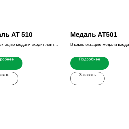
ль AT 510
Медаль AT501
ектацию медали входит лента,
В комплектацию медали входи
 и реверс.
вкладыш и реверс.
ю стоимость Вы можете узнать
Итоговую стоимость Вы можете
робнее
Подробнее
 менеджеров.
у наших менеджеров.
азать
Заказать
 легко!