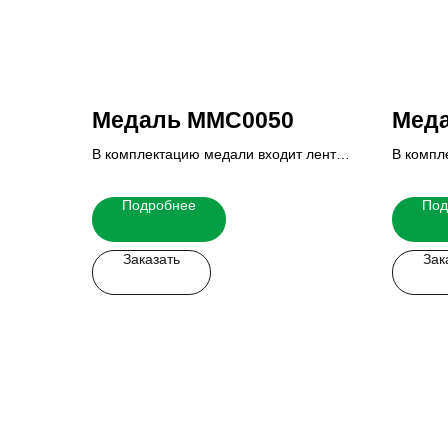
Медаль MMC0050
Меда
В комплектацию медали входит лента,
В компл
вкладыш и реверс.
вкладыш
Итоговую стоимость Вы можете узнать
Итогову
Подробнее
Под
у наших менеджеров.
у наших
Заказать
Зак
Заказать мерч