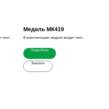
Медаль МК419
т лента,
В комплектацию медали входит лента,
вкладыш и реверс.
 узнать
Итоговую стоимость Вы можете узнать
Подробнее
у наших менеджеров.
Заказать