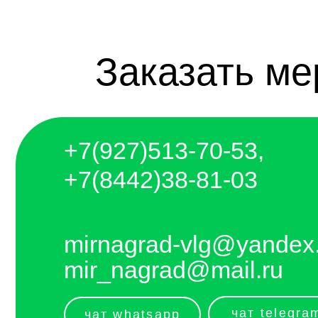
+7(927)5
13-70-53,
+7(8442)38-81-03
mirnagrad-vlg@yandex.ru
mir_nagrad@mail.ru
чат telegram
чат whatsapp
telegram - канал с новинками компании
Отправляем каждый день. Оплата любым
удобным способом, от налички до
выставления счёта и перевода на карту.