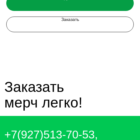
mirnagrad-vlg@yandex.ru
mir_nagrad@mail.ru
Заказать
telegram - канал с новинками компании
чат whatsapp
чат telegram
Отправляем каждый день. Оплата
любым удобным способом, от налички
до выставления счёта и перевода на
карту.