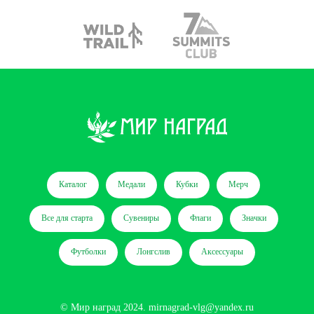
Каталог
Медали
Кубки
Мерч
Все для старта
Сувениры
Флаги
Значки
Футболки
Лонгслив
Аксессуары
© Мир наград 2024.
mirnagrad-vlg@yandex.ru