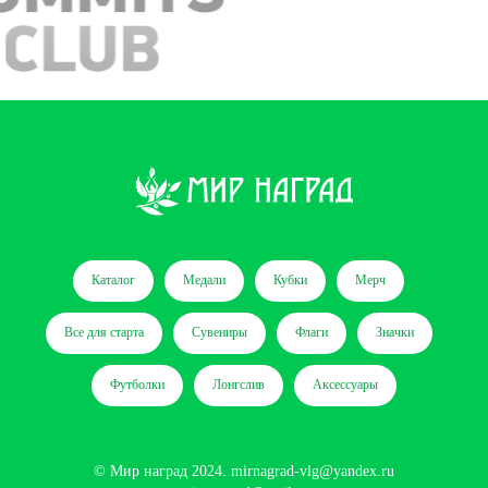
Каталог
Медали
Кубки
Мерч
Все для старта
Сувениры
Флаги
Значки
Футболки
Лонгслив
Аксессуары
© Мир наград 2024.
mirnagrad-vlg@yandex.ru