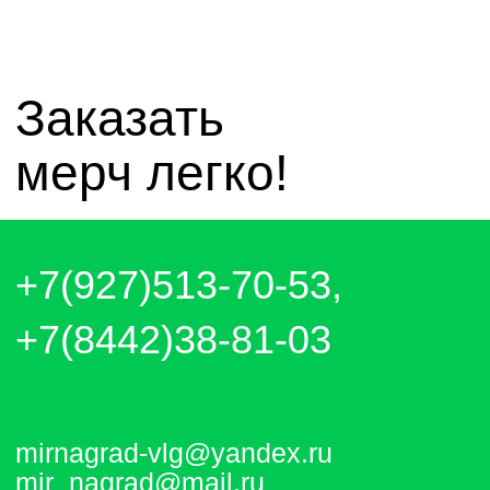
чат whatsapp
чат telegram
Отправляем каждый день. Оплата
любым удобным способом, от налички
до выставления счёта и перевода на
карту.