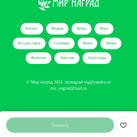
Каталог
Медали
Кубки
Мерч
Все для старта
Сувениры
Флаги
Значки
Футболки
Лонгслив
Аксессуары
© Мир наград 2024.
mirnagrad-vlg@yandex.ru
mir_nagrad@mail.ru
Сайт разработан
Заказать