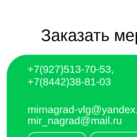
+7(927)5
13-70-53,
+7(8442)38-81-03
mirnagrad-vlg@yandex.ru
mir_nagrad@mail.ru
чат telegram
чат whatsapp
telegram - канал с новинками компании
Отправляем каждый день. Оплата любым
удобным способом, от налички до
выставления счёта и перевода на карту.