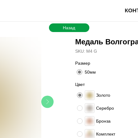
КОН
Назад
Медаль Волгогр
SKU:
M4 G
Размер
50мм
Цвет
Золото
Серебро
Бронза
Комплект