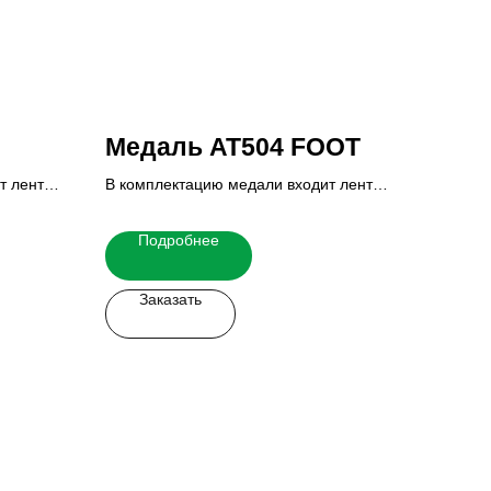
Медаль AT504 FOOT
т лента,
В комплектацию медали входит лента,
вкладыш и реверс.
 узнать
Итоговую стоимость Вы можете узнать
Подробнее
у наших менеджеров.
Заказать