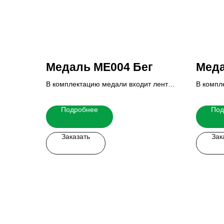
Медаль ME004 Бег
Мед
В комплектацию медали входит лента,
В компл
вкладыш и реверс.
вкладыш
Итоговую стоимость Вы можете узнать
Итогову
Подробнее
Под
у наших менеджеров.
у наших
Заказать
Зак
Заказать мерч