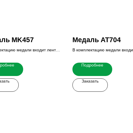
аль MK457
Медаль AT704
ектацию медали входит лента,
В комплектацию медали входи
 и реверс.
вкладыш и реверс.
ю стоимость Вы можете узнать
Итоговую стоимость Вы можете
робнее
Подробнее
 менеджеров.
у наших менеджеров.
азать
Заказать
 легко!