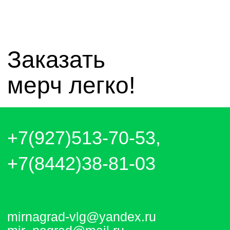
чат whatsapp
чат telegram
Отправляем каждый день. Оплата
любым удобным способом, от налички
до выставления счёта и перевода на
карту.