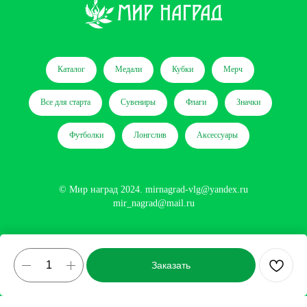
Каталог
Медали
Кубки
Мерч
Все для старта
Сувениры
Флаги
Значки
Футболки
Лонгслив
Аксессуары
© Мир наград 2024.
mirnagrad-vlg@yandex.ru
mir_nagrad@mail.ru
Сайт разработан
Заказать