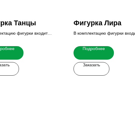
рка Танцы
Фигурка Лира
ектацию фигурки входит
В комплектацию фигурки вход
ие и табличка.
основание и табличка.
ю стоимость Вы можете узнать
Итоговую стоимость Вы можете
робнее
Подробнее
 менеджеров.
у наших менеджеров.
азать
Заказать
 легко!