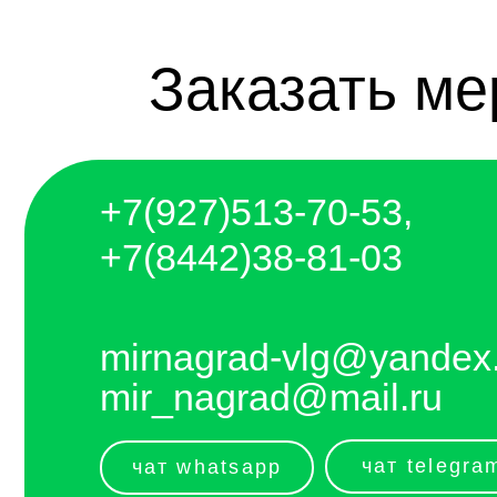
+7(927)5
13-70-53,
+7(8442)38-81-03
mirnagrad-vlg@yandex.ru
mir_nagrad@mail.ru
чат telegram
чат whatsapp
telegram - канал с новинками компании
Отправляем каждый день. Оплата любым
удобным способом, от налички до
выставления счёта и перевода на карту.