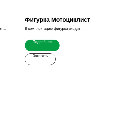
Фигурка Мотоциклист
ит
В комплектацию фигурки входит
основание и табличка.
 узнать
Итоговую стоимость Вы можете узнать
Подробнее
у наших менеджеров.
Заказать