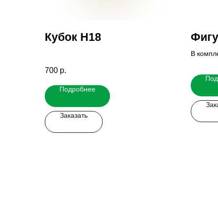
Кубок H18
Фигу
В компл
основан
700
р.
Итогову
Под
у наших
Подробнее
Зак
Заказать
Заказать мерч