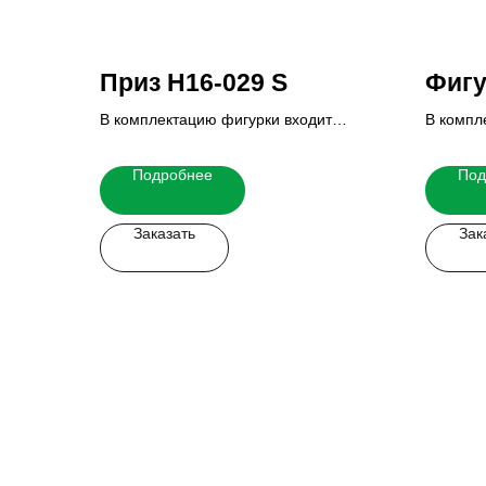
Приз H16-029 S
Фигу
В комплектацию фигурки входит
В компл
основание и табличка.
основан
Итоговую стоимость Вы можете узнать
Итогову
Подробнее
Под
у наших менеджеров.
у наших
Заказать
Зак
Заказать мерч