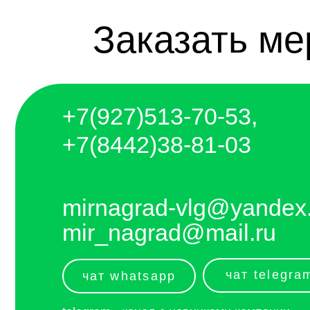
+7(927)5
13-70-53,
+7(8442)38-81-03
mirnagrad-vlg@yandex.ru
mir_nagrad@mail.ru
чат telegram
чат whatsapp
telegram - канал с новинками компании
Отправляем каждый день. Оплата любым
удобным способом, от налички до
выставления счёта и перевода на карту.