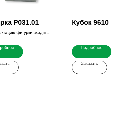
рка P031.01
Кубок 9610
ектацию фигурки входит
ие и табличка.
ю стоимость Вы можете узнать
робнее
Подробнее
 менеджеров.
азать
Заказать
 легко!