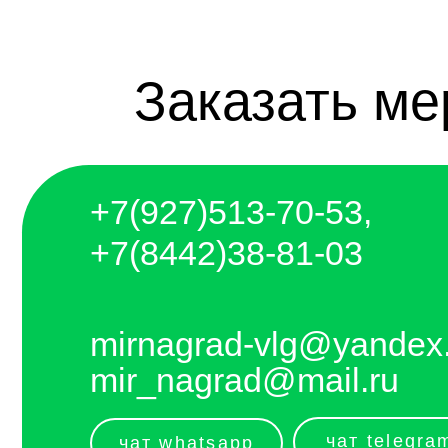
+7(927)5
13-70-53,
+7(8442)38-81-03
mirnagrad-vlg@yandex.ru
mir_nagrad@mail.ru
чат telegram
чат whatsapp
telegram - канал с новинками компании
Отправляем каждый день. Оплата любым
удобным способом, от налички до
выставления счёта и перевода на карту.