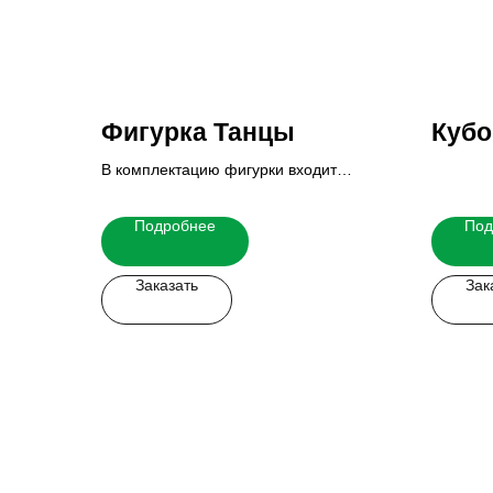
Фигурка Танцы
Кубо
В комплектацию фигурки входит
основание и табличка.
Итоговую стоимость Вы можете узнать
Подробнее
Под
у наших менеджеров.
Заказать
Зак
Заказать мерч