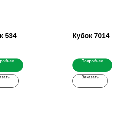
к 534
Кубок 7014
робнее
Подробнее
азать
Заказать
 легко!