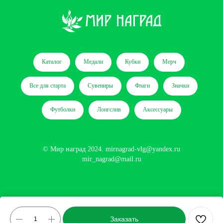
Каталог
Медали
Кубки
Мерч
Все для старта
Сувениры
Флаги
Значки
Футболки
Лонгслив
Аксессуары
© Мир наград 2024.
mirnagrad-vlg@yandex.ru
mir_nagrad@mail.ru
Сайт разработан
Заказать