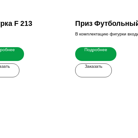
рка F 213
Приз Футбольны
В комплектацию фигурки вход
основание и табличка.
Итоговую стоимость Вы можете
робнее
Подробнее
у наших менеджеров.
азать
Заказать
 легко!