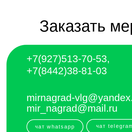
+7(927)5
13-70-53,
+7(8442)38-81-03
mirnagrad-vlg@yandex.ru
mir_nagrad@mail.ru
чат telegram
чат whatsapp
telegram - канал с новинками компании
Отправляем каждый день. Оплата любым
удобным способом, от налички до
выставления счёта и перевода на карту.