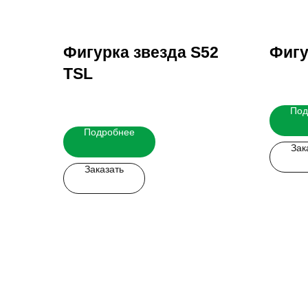
Фигурка звезда S52
Фигу
TSL
Под
Подробнее
Зак
Заказать
Заказать мерч