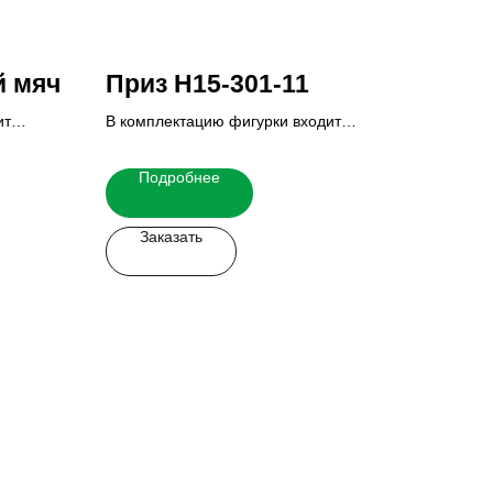
й мяч
Приз H15-301-11
ит
В комплектацию фигурки входит
основание и табличка.
 узнать
Итоговую стоимость Вы можете узнать
Подробнее
у наших менеджеров.
Заказать