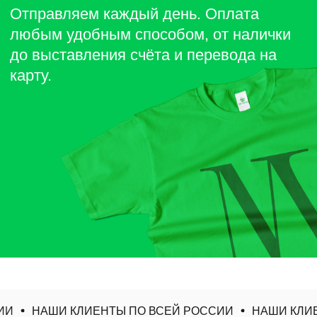
И
НАШИ КЛИЕНТЫ ПО ВСЕЙ РОССИИ
НАШИ КЛИЕ