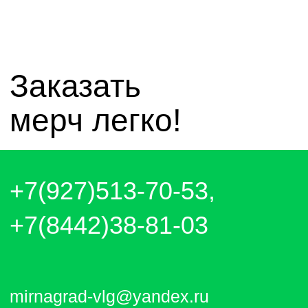
чат whatsapp
чат telegram
Отправляем каждый день. Оплата
любым удобным способом, от налички
до выставления счёта и перевода на
карту.