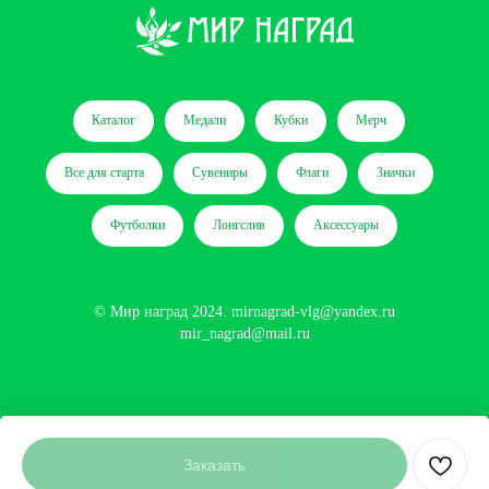
Каталог
Медали
Кубки
Мерч
Все для старта
Сувениры
Флаги
Значки
Футболки
Лонгслив
Аксессуары
© Мир наград 2024.
mirnagrad-vlg@yandex.ru
mir_nagrad@mail.ru
Сайт разработан
Заказать