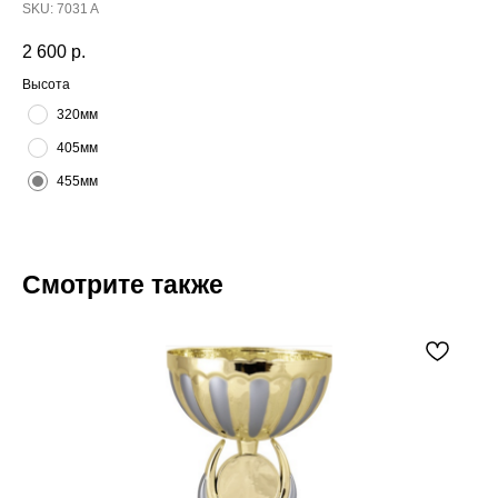
SKU:
7031 A
2 600
р.
Высота
320мм
405мм
455мм
Смотрите также