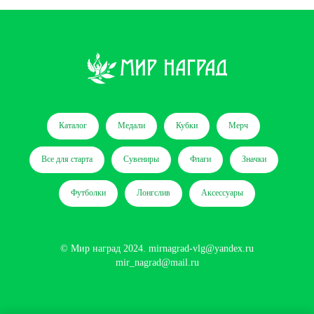
Каталог
Медали
Кубки
Мерч
Все для старта
Сувениры
Флаги
Значки
Футболки
Лонгслив
Аксессуары
© Мир наград 2024.
mirnagrad-vlg@yandex.ru
mir_nagrad@mail.ru