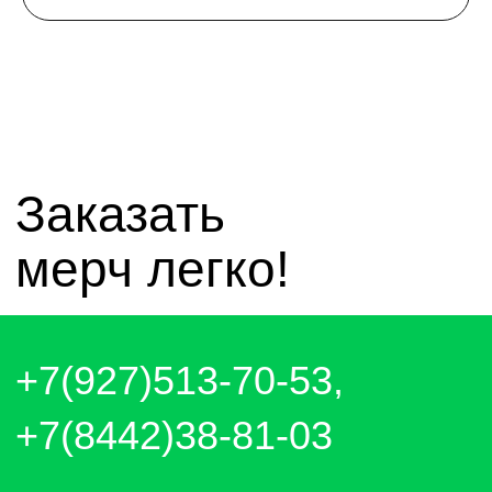
telegram - канал с новинками компании
чат whatsapp
чат telegram
Отправляем каждый день. Оплата
любым удобным способом, от налички
до выставления счёта и перевода на
карту.