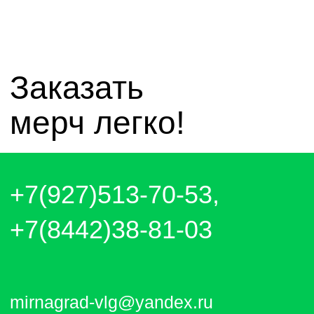
чат whatsapp
чат telegram
Отправляем каждый день. Оплата
любым удобным способом, от налички
до выставления счёта и перевода на
карту.