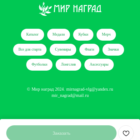
Каталог
Медали
Кубки
Мерч
Все для старта
Сувениры
Флаги
Значки
Футболки
Лонгслив
Аксессуары
© Мир наград 2024.
mirnagrad-vlg@yandex.ru
mir_nagrad@mail.ru
Сайт разработан
Заказать