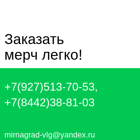
чат whatsapp
чат telegram
Отправляем каждый день. Оплата
любым удобным способом, от налички
до выставления счёта и перевода на
карту.