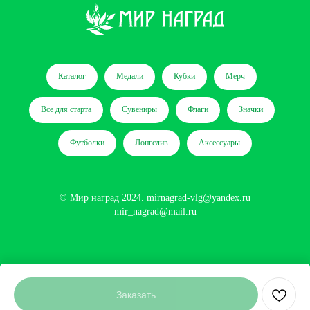
Каталог
Медали
Кубки
Мерч
Все для старта
Сувениры
Флаги
Значки
Футболки
Лонгслив
Аксессуары
© Мир наград 2024.
mirnagrad-vlg@yandex.ru
mir_nagrad@mail.ru
Сайт разработан
Заказать