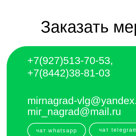
+7(927)5
13-70-53,
+7(8442)38-81-03
mirnagrad-vlg@yandex.ru
mir_nagrad@mail.ru
чат telegram
чат whatsapp
telegram - канал с новинками компании
Отправляем каждый день. Оплата любым
удобным способом, от налички до
выставления счёта и перевода на карту.