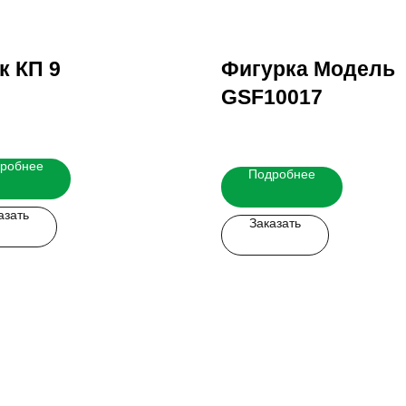
к КП 9
Фигурка Модель
GSF10017
робнее
Подробнее
азать
Заказать
 легко!