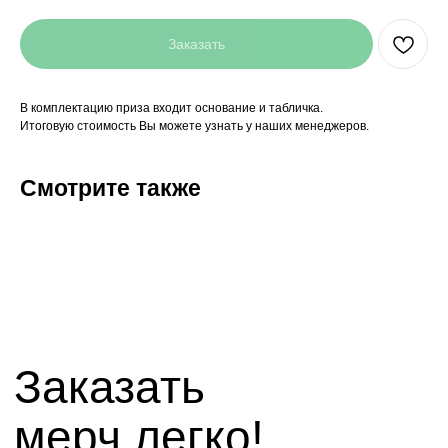
Заказать
В комплектацию приза входит основание и табличка.
Итоговую стоимость Вы можете узнать у наших менеджеров.
Заказать
мерч легко!
Смотрите также
+7(927)5
13-70-53,
+7(8442)38-81-03
mirnagrad-vlg@yandex.ru
mir_nagrad@mail.ru
telegram - канал с новинками компании