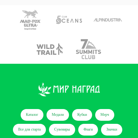
Каталог
Медали
Кубки
Мерч
Все для старта
Сувениры
Флаги
Значки