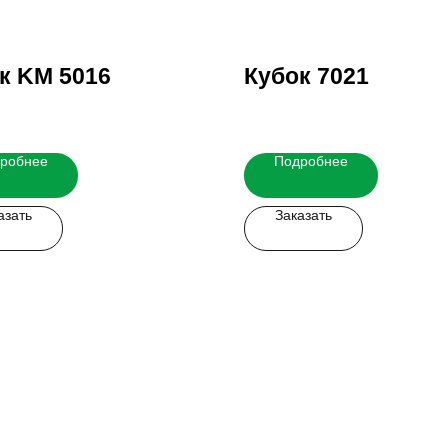
к KM 5016
Кубок 7021
робнее
Подробнее
азать
Заказать
 легко!