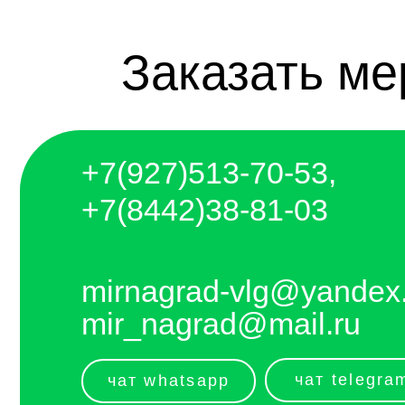
+7(927)5
13-70-53,
+7(8442)38-81-03
mirnagrad-vlg@yandex.ru
mir_nagrad@mail.ru
чат telegram
чат whatsapp
telegram - канал с новинками компании
Отправляем каждый день. Оплата любым
удобным способом, от налички до
выставления счёта и перевода на карту.