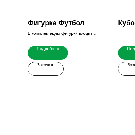
Фигурка Футбол
Кубо
В комплектацию фигурки входит
основание и табличка.
Итоговую стоимость Вы можете узнать
Подробнее
Под
у наших менеджеров.
Заказать
Зак
Заказать мерч