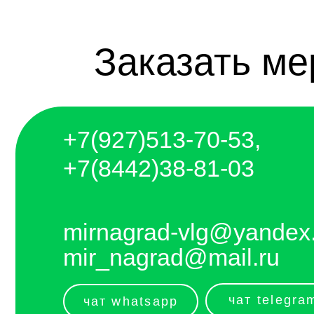
+7(927)5
13-70-53,
+7(8442)38-81-03
mirnagrad-vlg@yandex.ru
mir_nagrad@mail.ru
чат telegram
чат whatsapp
telegram - канал с новинками компании
Отправляем каждый день. Оплата любым
удобным способом, от налички до
выставления счёта и перевода на карту.