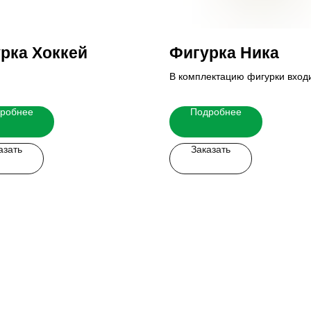
рка Хоккей
Фигурка Ника
В комплектацию фигурки вход
основание и табличка.
Итоговую стоимость Вы можете
робнее
Подробнее
у наших менеджеров.
азать
Заказать
 легко!