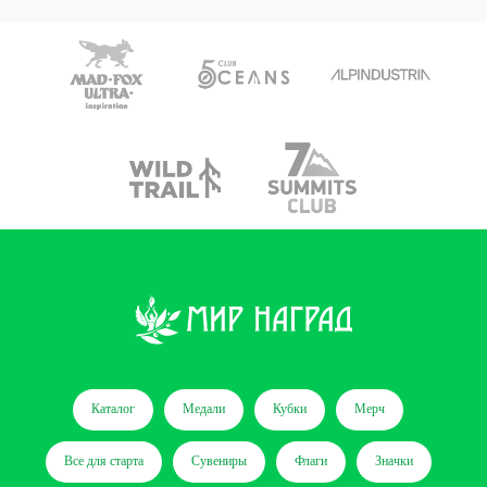
Каталог
Медали
Кубки
Мерч
Все для старта
Сувениры
Флаги
Значки