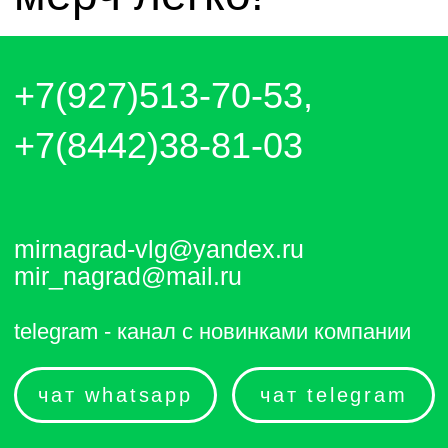
чат whatsapp
чат telegram
Отправляем каждый день. Оплата
любым удобным способом, от налички
до выставления счёта и перевода на
карту.