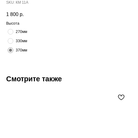
SKU:
КМ 11А
1 800
р.
Высота
270мм
330мм
370мм
Смотрите также