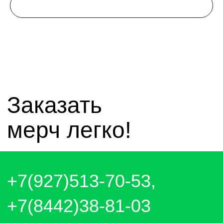
mir_nagrad@mail.ru
telegram - канал с новинками компании
чат whatsapp
чат telegram
Отправляем каждый день. Оплата
любым удобным способом, от налички
до выставления счёта и перевода на
карту.