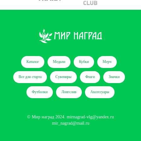
Каталог
Медали
Кубки
Мерч
Все для старта
Сувениры
Флаги
Значки
Футболки
Лонгслив
Аксессуары
© Мир наград 2024.
mirnagrad-vlg@yandex.ru
mir_nagrad@mail.ru