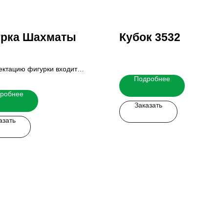
урка Шахматы
Кубок 3532
ектацию фигурки входит
Подробнее
ие и табличка.
ю стоимость Вы можете узнать
робнее
 менеджеров.
Заказать
азать
 легко!