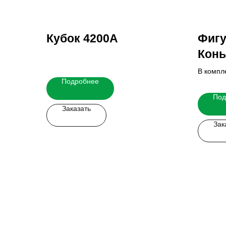
Кубок 4200A
Фиг
Конь
В компл
Подробнее
основан
Итогову
Под
у наших
Заказать
Зак
Заказать мерч