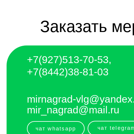
+7(927)5
13-70-53,
+7(8442)38-81-03
mirnagrad-vlg@yandex.ru
mir_nagrad@mail.ru
чат telegram
чат whatsapp
telegram - канал с новинками компании
Отправляем каждый день. Оплата любым
удобным способом, от налички до
выставления счёта и перевода на карту.