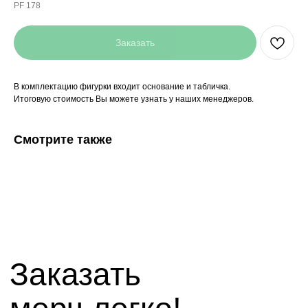
PF 178
Заказать
В комплектацию фигурки входит основание и табличка.
Итоговую стоимость Вы можете узнать у наших менеджеров.
Заказать
мерч легко!
Смотрите также
+7(927)5
13-70-53,
+7(8442)38-81-03
mirnagrad-vlg@yandex.ru
mir_nagrad@mail.ru
telegram - канал с новинками компании