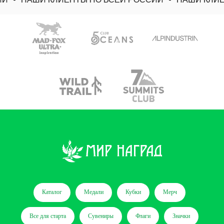
Каталог
Медали
Кубки
Мерч
Все для старта
Сувениры
Флаги
Значки