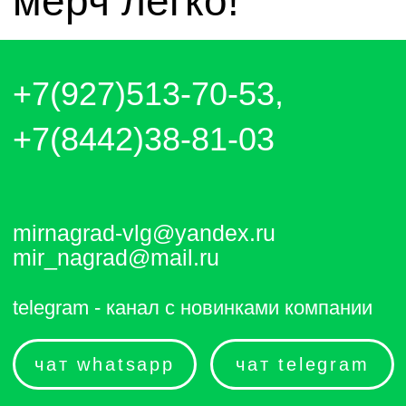
чат whatsapp
чат telegram
Отправляем каждый день. Оплата
любым удобным способом, от налички
до выставления счёта и перевода на
карту.