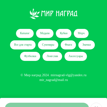
Каталог
Медали
Кубки
Мерч
Все для старта
Сувениры
Флаги
Значки
Футболки
Лонгслив
Аксессуары
© Мир наград 2024.
mirnagrad-vlg@yandex.ru
mir_nagrad@mail.ru
Сайт разработан