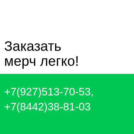
telegram - канал с новинками компании
чат whatsapp
чат telegram
Отправляем каждый день. Оплата
любым удобным способом, от налички
до выставления счёта и перевода на
карту.