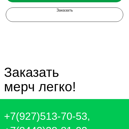
mirnagrad-vlg@yandex.ru
mir_nagrad@mail.ru
Заказать
telegram - канал с новинками компании
чат whatsapp
чат telegram
Отправляем каждый день. Оплата
любым удобным способом, от налички
до выставления счёта и перевода на
карту.